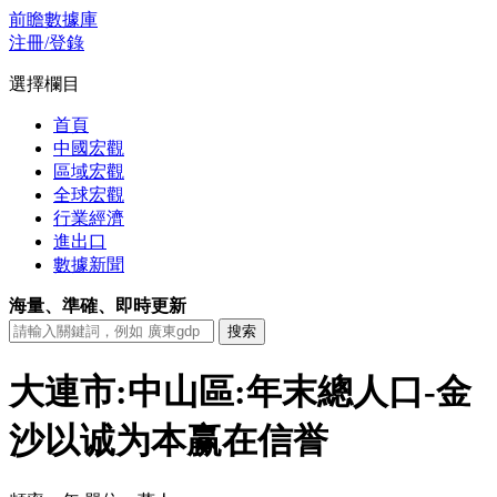
前瞻數據庫
注冊/登錄
選擇欄目
首頁
中國宏觀
區域宏觀
全球宏觀
行業經濟
進出口
數據新聞
海量、準確、即時更新
大連市:中山區:年末總人口-金
沙以诚为本赢在信誉