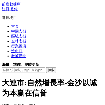
前瞻數據庫
注冊/登錄
選擇欄目
首頁
中國宏觀
區域宏觀
全球宏觀
行業經濟
進出口
數據新聞
海量、準確、即時更新
大連市:自然增長率-金沙以诚
为本赢在信誉