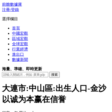
前瞻數據庫
注冊/登錄
選擇欄目
首頁
中國宏觀
區域宏觀
全球宏觀
行業經濟
進出口
數據新聞
海量、準確、即時更新
大連市:中山區:出生人口-金沙
以诚为本赢在信誉