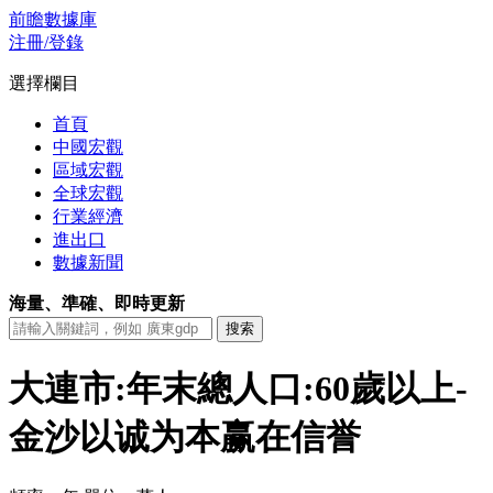
前瞻數據庫
注冊/登錄
選擇欄目
首頁
中國宏觀
區域宏觀
全球宏觀
行業經濟
進出口
數據新聞
海量、準確、即時更新
大連市:年末總人口:60歲以上-
金沙以诚为本赢在信誉