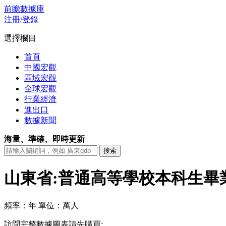
前瞻數據庫
注冊/登錄
選擇欄目
首頁
中國宏觀
區域宏觀
全球宏觀
行業經濟
進出口
數據新聞
海量、準確、即時更新
山東省:普通高等學校本科生畢
頻率：年
單位：萬人
訪問完整數據圖表請先購買: