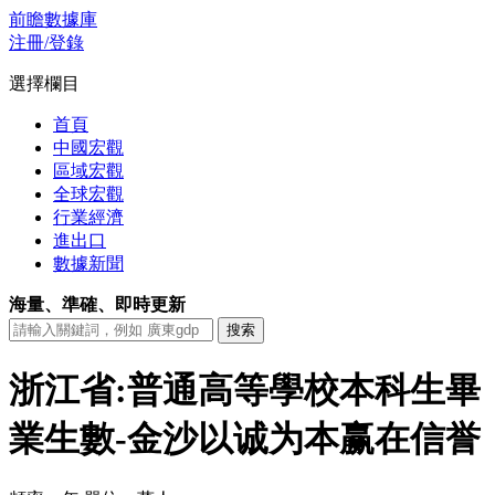
前瞻數據庫
注冊/登錄
選擇欄目
首頁
中國宏觀
區域宏觀
全球宏觀
行業經濟
進出口
數據新聞
海量、準確、即時更新
浙江省:普通高等學校本科生畢
業生數-金沙以诚为本赢在信誉