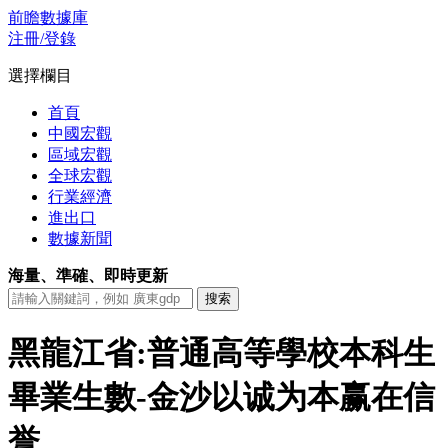
前瞻數據庫
注冊/登錄
選擇欄目
首頁
中國宏觀
區域宏觀
全球宏觀
行業經濟
進出口
數據新聞
海量、準確、即時更新
黑龍江省:普通高等學校本科生
畢業生數-金沙以诚为本赢在信
誉