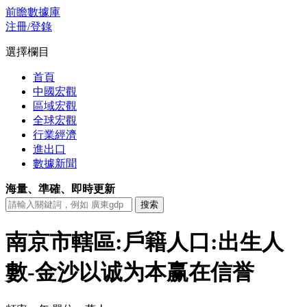
前瞻數據庫
注冊/登錄
選擇欄目
首頁
中國宏觀
區域宏觀
全球宏觀
行業經濟
進出口
數據新聞
海量、準確、即時更新
南京市轄區:戶籍人口:出生人
數-金沙以诚为本赢在信誉