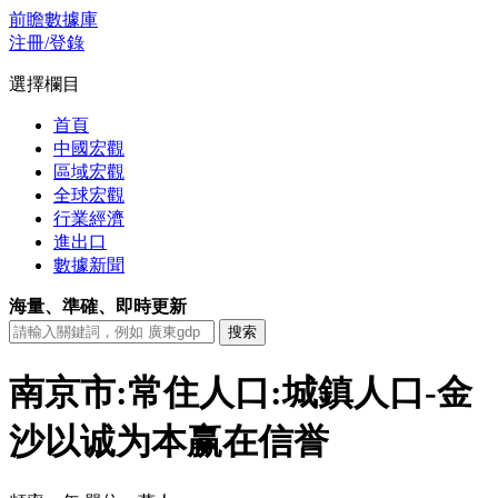
前瞻數據庫
注冊/登錄
選擇欄目
首頁
中國宏觀
區域宏觀
全球宏觀
行業經濟
進出口
數據新聞
海量、準確、即時更新
南京市:常住人口:城鎮人口-金
沙以诚为本赢在信誉