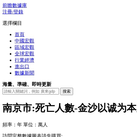
前瞻數據庫
注冊/登錄
選擇欄目
首頁
中國宏觀
區域宏觀
全球宏觀
行業經濟
進出口
數據新聞
海量、準確、即時更新
南京市:死亡人數-金沙以诚为
頻率：年
單位：萬人
訪問完整數據圖表請先購買: