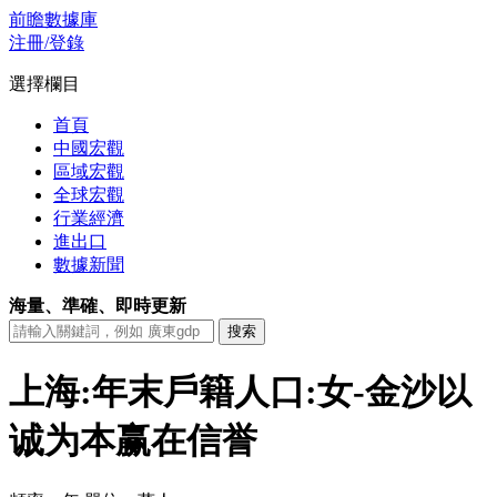
前瞻數據庫
注冊/登錄
選擇欄目
首頁
中國宏觀
區域宏觀
全球宏觀
行業經濟
進出口
數據新聞
海量、準確、即時更新
上海:年末戶籍人口:女-金沙以
诚为本赢在信誉