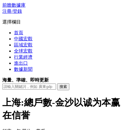
前瞻數據庫
注冊/登錄
選擇欄目
首頁
中國宏觀
區域宏觀
全球宏觀
行業經濟
進出口
數據新聞
海量、準確、即時更新
上海:總戶數-金沙以诚为本赢
在信誉