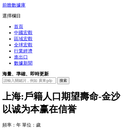
前瞻數據庫
選擇欄目
首頁
中國宏觀
區域宏觀
全球宏觀
行業經濟
進出口
數據新聞
海量、準確、即時更新
上海:戶籍人口期望壽命-金沙
以诚为本赢在信誉
頻率：年
單位：歲