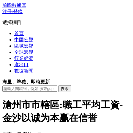
前瞻數據庫
注冊/登錄
選擇欄目
首頁
中國宏觀
區域宏觀
全球宏觀
行業經濟
進出口
數據新聞
海量、準確、即時更新
滄州市市轄區:職工平均工資-
金沙以诚为本赢在信誉