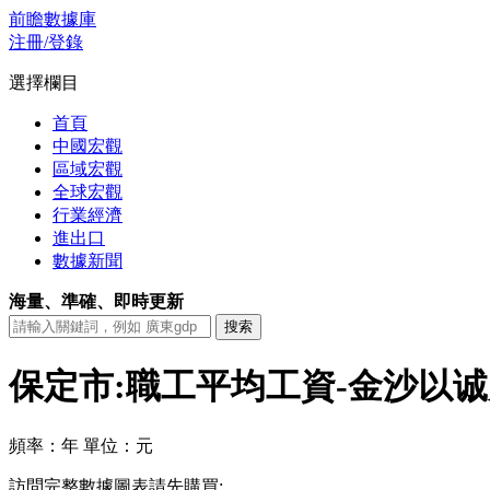
前瞻數據庫
注冊/登錄
選擇欄目
首頁
中國宏觀
區域宏觀
全球宏觀
行業經濟
進出口
數據新聞
海量、準確、即時更新
保定市:職工平均工資-金沙以
頻率：年
單位：元
訪問完整數據圖表請先購買: