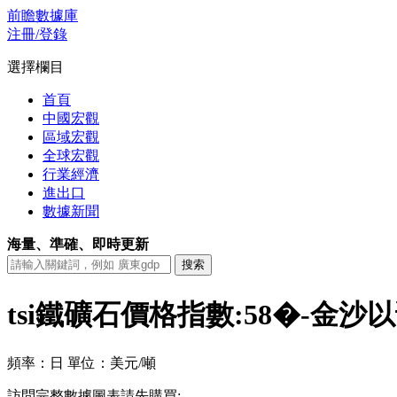
前瞻數據庫
注冊/登錄
選擇欄目
首頁
中國宏觀
區域宏觀
全球宏觀
行業經濟
進出口
數據新聞
海量、準確、即時更新
tsi鐵礦石價格指數:58�-金
頻率：日
單位：美元/噸
訪問完整數據圖表請先購買: