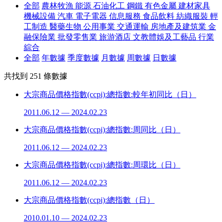
全部
農林牧漁
能源
石油化工
鋼鐵
有色金屬
建材家具
機械設備
汽車
電子電器
信息服務
食品飲料
紡織服裝
輕
工制造
醫藥生物
公用事業
交通運輸
房地產及建筑業
金
融保險業
批發零售業
旅游酒店
文教體娛及工藝品
行業
綜合
全部
年數據
季度數據
月數據
周數據
日數據
共找到
251
條數據
大宗商品價格指數(ccpi):總指數:較年初同比（日）
2011.06.12 — 2024.02.23
大宗商品價格指數(ccpi):總指數:周同比（日）
2011.06.12 — 2024.02.23
大宗商品價格指數(ccpi):總指數:周環比（日）
2011.06.12 — 2024.02.23
大宗商品價格指數(ccpi):總指數（日）
2010.01.10 — 2024.02.23