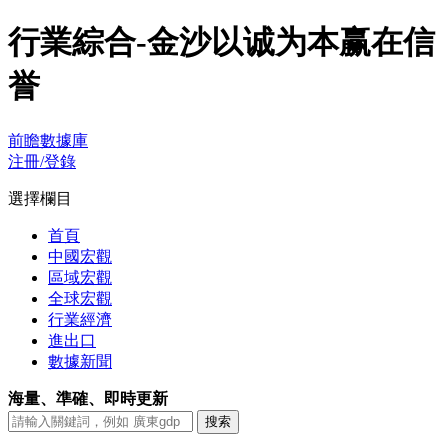
行業綜合-金沙以诚为本赢在信
誉
前瞻數據庫
注冊/登錄
選擇欄目
首頁
中國宏觀
區域宏觀
全球宏觀
行業經濟
進出口
數據新聞
海量、準確、即時更新