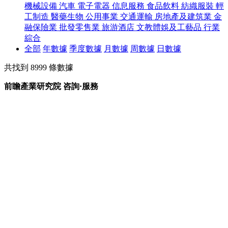
機械設備
汽車
電子電器
信息服務
食品飲料
紡織服裝
輕
工制造
醫藥生物
公用事業
交通運輸
房地產及建筑業
金
融保險業
批發零售業
旅游酒店
文教體娛及工藝品
行業
綜合
全部
年數據
季度數據
月數據
周數據
日數據
共找到
8999
條數據
前瞻產業研究院 咨詢·服務