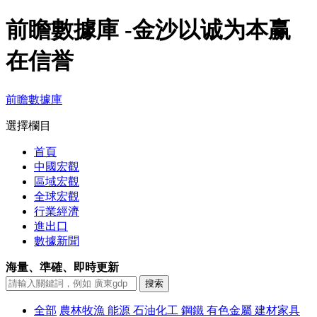
前瞻數據庫 -金沙以诚为本赢
在信誉
前瞻數據庫
選擇欄目
首頁
中國宏觀
區域宏觀
全球宏觀
行業經濟
進出口
數據新聞
海量、準確、即時更新
全部
農林牧漁
能源
石油化工
鋼鐵
有色金屬
建材家具