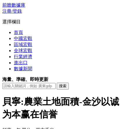
前瞻數據庫
注冊/登錄
選擇欄目
首頁
中國宏觀
區域宏觀
全球宏觀
行業經濟
進出口
數據新聞
海量、準確、即時更新
貝寧:農業土地面積-金沙以诚
为本赢在信誉