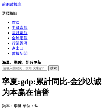
前瞻數據庫
選擇欄目
首頁
中國宏觀
區域宏觀
全球宏觀
行業經濟
進出口
數據新聞
海量、準確、即時更新
寧夏:gdp:累計同比-金沙以诚
为本赢在信誉
頻率：季度
單位：%