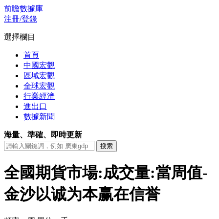
前瞻數據庫
注冊/登錄
選擇欄目
首頁
中國宏觀
區域宏觀
全球宏觀
行業經濟
進出口
數據新聞
海量、準確、即時更新
全國期貨市場:成交量:當周值-
金沙以诚为本赢在信誉