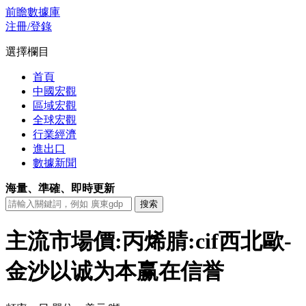
前瞻數據庫
注冊/登錄
選擇欄目
首頁
中國宏觀
區域宏觀
全球宏觀
行業經濟
進出口
數據新聞
海量、準確、即時更新
主流市場價:丙烯腈:cif西北歐-
金沙以诚为本赢在信誉