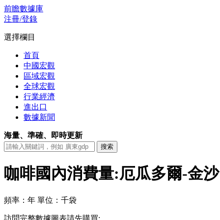
前瞻數據庫
注冊/登錄
選擇欄目
首頁
中國宏觀
區域宏觀
全球宏觀
行業經濟
進出口
數據新聞
海量、準確、即時更新
咖啡國內消費量:厄瓜多爾-金
頻率：年
單位：千袋
訪問完整數據圖表請先購買: