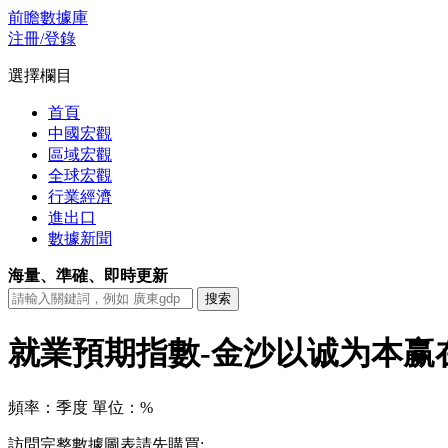
前瞻數據庫
注冊/登錄
選擇欄目
首頁
中國宏觀
區域宏觀
全球宏觀
行業經濟
進出口
數據新聞
海量、準確、即時更新
就業預期指數-金沙以诚为本赢
頻率：季度
單位：%
訪問完整數據圖表請先購買: