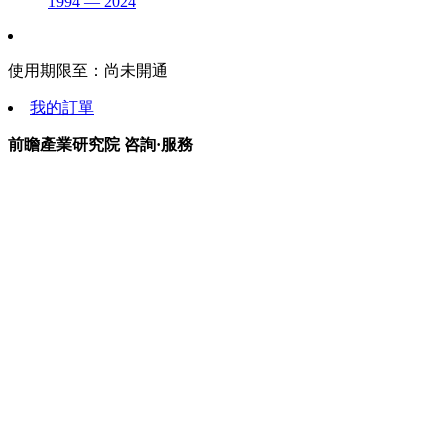
1994 — 2024
使用期限至：
尚未開通
我的訂單
前瞻產業研究院 咨詢·服務