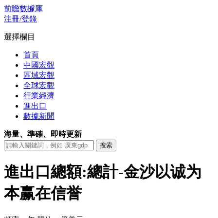
前瞻數據庫
注冊/登錄
選擇欄目
首頁
中國宏觀
區域宏觀
全球宏觀
行業經濟
進出口
數據新聞
海量、準確、即時更新
進出口總額:總計-金沙以诚为
本赢在信誉