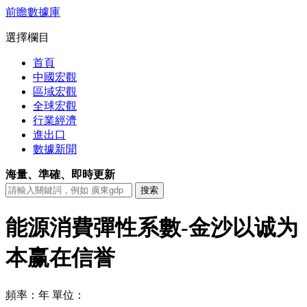
前瞻數據庫
選擇欄目
首頁
中國宏觀
區域宏觀
全球宏觀
行業經濟
進出口
數據新聞
海量、準確、即時更新
能源消費彈性系數-金沙以诚为
本赢在信誉
頻率：年
單位：