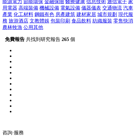
能源電力
節能環保
金融保險
醫療健康
信息技術
通信電子
家
用電器
高端裝備
機械設備
電氣設備
儀器儀表
交通物流
汽車
產業
化工材料
鋼鐵有色
房產建筑
建材家居
城市規劃
現代服
務
旅游酒店
文教體娛
包裝印刷
食品飲料
紡織服裝
零售快消
農林牧漁
公用其他
免費報告
共找到研究報告
265
個
咨詢·服務