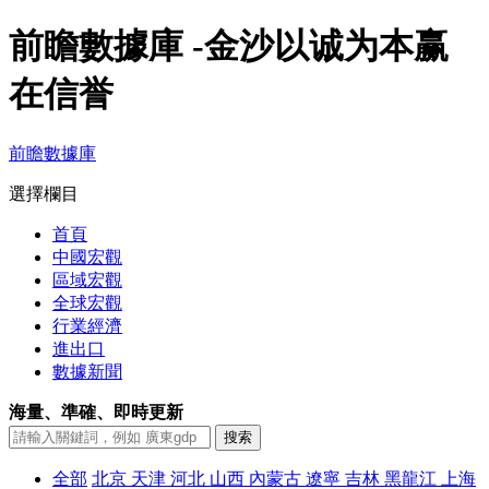
前瞻數據庫 -金沙以诚为本赢
在信誉
前瞻數據庫
選擇欄目
首頁
中國宏觀
區域宏觀
全球宏觀
行業經濟
進出口
數據新聞
海量、準確、即時更新
全部
北京
天津
河北
山西
內蒙古
遼寧
吉林
黑龍江
上海