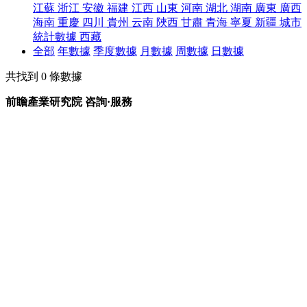
江蘇
浙江
安徽
福建
江西
山東
河南
湖北
湖南
廣東
廣西
海南
重慶
四川
貴州
云南
陜西
甘肅
青海
寧夏
新疆
城市
統計數據
西藏
全部
年數據
季度數據
月數據
周數據
日數據
共找到
0
條數據
前瞻產業研究院 咨詢·服務