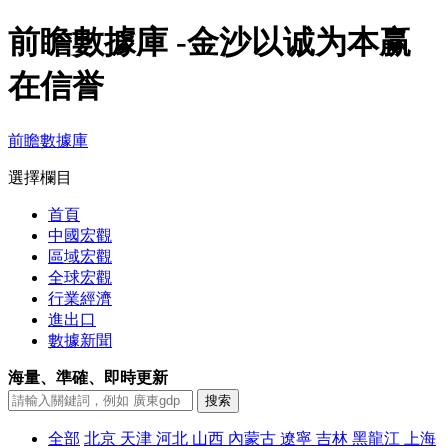
前瞻數據庫 -金沙以诚为本赢
在信誉
前瞻數據庫
選擇欄目
首頁
中國宏觀
區域宏觀
全球宏觀
行業經濟
進出口
數據新聞
海量、準確、即時更新
全部
北京
天津
河北
山西
內蒙古
遼寧
吉林
黑龍江
上海