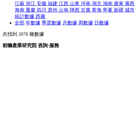
江蘇
浙江
安徽
福建
江西
山東
河南
湖北
湖南
廣東
廣西
海南
重慶
四川
貴州
云南
陜西
甘肅
青海
寧夏
新疆
城市
統計數據
西藏
全部
年數據
季度數據
月數據
周數據
日數據
共找到
2076
條數據
前瞻產業研究院 咨詢·服務