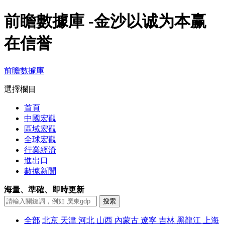
前瞻數據庫 -金沙以诚为本赢
在信誉
前瞻數據庫
選擇欄目
首頁
中國宏觀
區域宏觀
全球宏觀
行業經濟
進出口
數據新聞
海量、準確、即時更新
全部
北京
天津
河北
山西
內蒙古
遼寧
吉林
黑龍江
上海