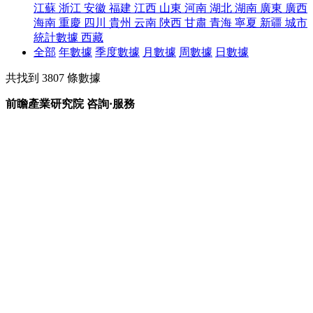
江蘇
浙江
安徽
福建
江西
山東
河南
湖北
湖南
廣東
廣西
海南
重慶
四川
貴州
云南
陜西
甘肅
青海
寧夏
新疆
城市
統計數據
西藏
全部
年數據
季度數據
月數據
周數據
日數據
共找到
3807
條數據
前瞻產業研究院 咨詢·服務