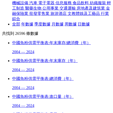
機械設備
汽車
電子電器
信息服務
食品飲料
紡織服裝
輕
工制造
醫藥生物
公用事業
交通運輸
房地產及建筑業
金
融保險業
批發零售業
旅游酒店
文教體娛及工藝品
行業
綜合
全部
年數據
季度數據
月數據
周數據
日數據
共找到
26596
條數據
中國魚粉供需平衡表:年末庫存/總消費（年）
2004 — 2024
中國魚粉供需平衡表:年末庫存（年）
2004 — 2024
中國魚粉供需平衡表:總消費（年）
2004 — 2024
中國魚粉供需平衡表:進口量（年）
2004 — 2024