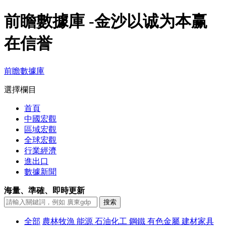
前瞻數據庫 -金沙以诚为本赢
在信誉
前瞻數據庫
選擇欄目
首頁
中國宏觀
區域宏觀
全球宏觀
行業經濟
進出口
數據新聞
海量、準確、即時更新
全部
農林牧漁
能源
石油化工
鋼鐵
有色金屬
建材家具