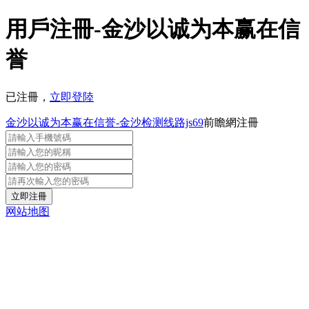
用戶注冊-金沙以诚为本赢在信
誉
已注冊，
立即登陸
金沙以诚为本赢在信誉-金沙检测线路js69
前瞻網注冊
网站地图