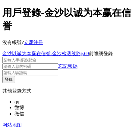
用戶登錄-金沙以诚为本赢在信
誉
沒有帳號?
立即注冊
金沙以诚为本赢在信誉-金沙检测线路js69
前瞻網登錄
忘記密碼
其他登錄方式
qq
微博
微信
网站地图