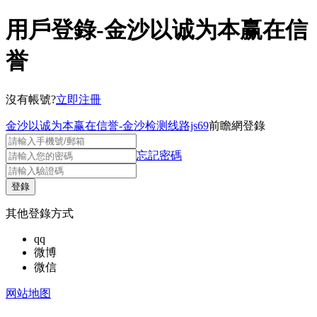
用戶登錄-金沙以诚为本赢在信
誉
沒有帳號?
立即注冊
金沙以诚为本赢在信誉-金沙检测线路js69
前瞻網登錄
忘記密碼
其他登錄方式
qq
微博
微信
网站地图